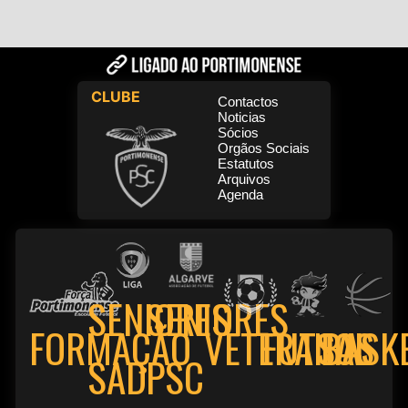
CLUBE
Contactos
Noticias
Sócios
Orgãos Sociais
Estatutos
Arquivos
Agenda
SENIORES
SENIORES
FORMAÇÃO
VETERANOS
FUTSAL
BASK
PSC
SAD