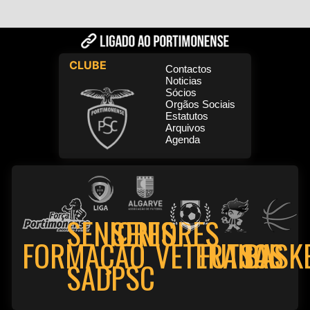
CLUBE
Contactos
Noticias
Sócios
Orgãos Sociais
Estatutos
Arquivos
Agenda
SENIORES
SENIORES
FORMAÇÃO
VETERANOS
FUTSAL
BASK
PSC
SAD