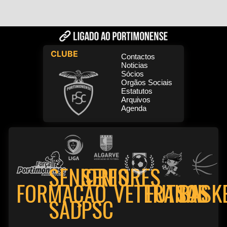
CLUBE
Contactos
Noticias
Sócios
Orgãos Sociais
Estatutos
Arquivos
Agenda
SENIORES
SENIORES
FORMAÇÃO
VETERANOS
FUTSAL
BASK
PSC
SAD