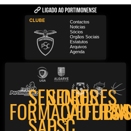
CLUBE
Contactos
Noticias
Sócios
Orgãos Sociais
Estatutos
Arquivos
Agenda
SENIORES
SENIORES
FORMAÇÃO
VETERAN
FUTSA
BAS
PSC
SAD