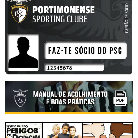
Trocando o campo de jogo pelo palco, o atleta surpreendeu a vasta
plateia com uma atuação musical, provando o ecletismo e o espírito
de família que se vive no seio do clube.Homenagem a uma Lenda do
DesportoPara coroar uma noite dedicada à excelência, a Gala
reservou uma aparição muito especial. Ricardinho, ex-jogador de
futsal e inquestionavelmente um dos melhores jogadores de todos os
tempos da modalidade, marcou presença e foi alvo de uma sentida
homenagem. O tributo à lenda do futsal elevou a emoção no Portimão
Arena, servindo de inspiração para as centenas de jovens atletas
presentes na sala.A Noite de Gala encerrou com os olhos postos no
amanhã e com uma mensagem que ecoa na ambição de todos os que
defendem as cores do clube: Unidos por um Símbolo.