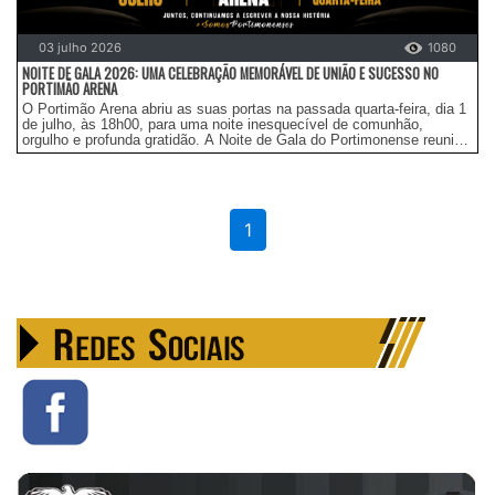
03 julho 2026
1080
NOITE DE GALA 2026: UMA CELEBRAÇÃO MEMORÁVEL DE UNIÃO E SUCESSO NO
PORTIMÃO ARENA
O Portimão Arena abriu as suas portas na passada quarta-feira, dia 1
de julho, às 18h00, para uma noite inesquecível de comunhão,
orgulho e profunda gratidão. A Noite de Gala do Portimonense reuniu
perto de um milhar de atletas, famílias e colaboradores da nossa
grande estrutura alvinegra, com o firme propósito de assinalar o
encerramento de uma excelente época desportiva 2025/2026.Um
Encontro de História e FuturoCom apresentação a cargo de José
Nobre, a cerimónia assumiu-se como um marco de união para toda a
1
família do Portimonense. A marcar presença neste momento solene
estiveram as mais altas esferas do clube e do município,
nomeadamente Fernando Rocha, Presidente do Portimonense, Álvaro
Bila, Presidente da Câmara Municipal de Portimão, e o Eng. José
Cardoso, Vereador do Desporto.O mote da noite foi claro desde o
primeiro minuto: há momentos que vão muito além da simples
celebração. A gala serviu de palco para recordar o caminho
percorrido, homenagear a rica história do emblema algarvio e reforçar
a crença no projeto desportivo que está a ser edificado. O evento
sublinhou a premissa de que cada conquista tem uma história e de
que cada protagonista - desde os dirigentes e atletas até aos
parceiros e colaboradores diários - merece ser devidamente
celebrado.Surpresas, Talento e EmoçãoO agradecimento pelo esforço
coletivo que alicerçou o sucesso da temporada desportiva fez-se
acompanhar de momentos culturais e de grande simbolismo.Um dos
momentos mais aplaudidos da noite foi protagonizado pelo capitão da
equipa sénior de basquetebol do Portimonense, Dulcínio Fragoso.