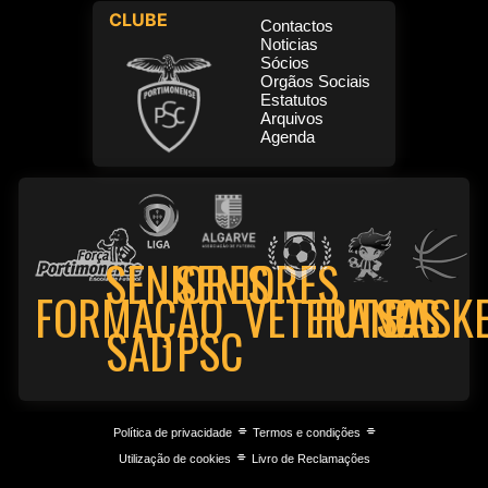
CLUBE
Contactos
Noticias
Sócios
Orgãos Sociais
Estatutos
Arquivos
Agenda
SENIORES
SENIORES
FORMAÇÃO
VETERANOS
FUTSAL
BASK
PSC
SAD
⌯
⌯
Política de privacidade
Termos e condições
⌯
Utilização de cookies
Livro de Reclamações